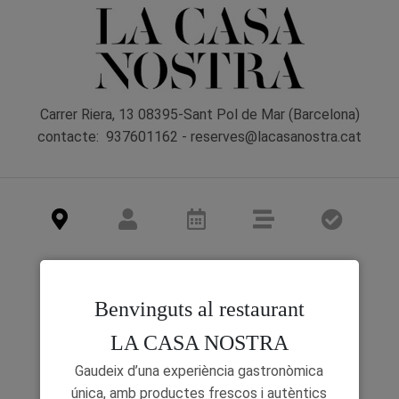
Carrer Riera, 13 08395-Sant Pol de Mar (Barcelona)
contacte: 937601162 - reserves@lacasanostra.cat
Benvinguts al restaurant
LA CASA NOSTRA
Gaudeix d’una experiència gastronòmica
única, amb productes frescos i autèntics